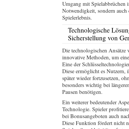
Umgang mit Spielabbrüchen ist
Notwendigkeit, sondern auch ei
Spielerlebnis.
Technologische Lösun
Sicherstellung von Ger
Die technologischen Ansätze 
innovative Methoden, um eine 
Eine der Schlüsseltechnologie
Diese ermöglicht es Nutzern, i
später wieder fortzusetzen, ohne
besonders wichtig bei längeren
Pausen benötigen.
Ein weiterer bedeutender Aspe
Technologie. Spieler profitiere
bei Bonusangeboten auch nach 
Diese Funktion fördert nicht n