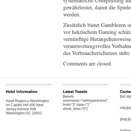
systematische Überprüfung un
gewährleistet, damit die Spiele
werden.
Zusätzlich bietet Gamblezen e
vor hektischem Gaming schützt
vernünftige Herangehensweise 
verantwortungsvolles Verhalte
des Verbraucherschutzes steht.
Comments are closed.
Hotel Information
Latest Tweets
Conta
[tweets
[list st
username="sellingsickness"
Hyatt Regency Washington
limit="3" style="1"
on Capitol Hill 400 New
info@s
show_time="0"]
Jersey Avenue NW
Washington DC 20001
[/list] [
Sellin